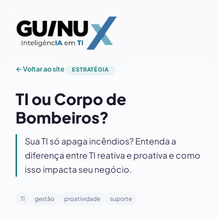
← Voltar ao site
ESTRATÉGIA
TI ou Corpo de
Bombeiros?
Sua TI só apaga incêndios? Entenda a
diferença entre TI reativa e proativa e como
isso impacta seu negócio.
TI
gestão
proatividade
suporte