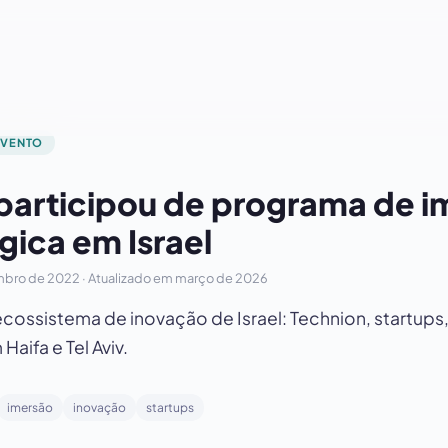
EVENTO
participou de programa de i
gica em Israel
bro de 2022
· Atualizado em
março de 2026
cossistema de inovação de Israel: Technion, startups
aifa e Tel Aviv.
imersão
inovação
startups