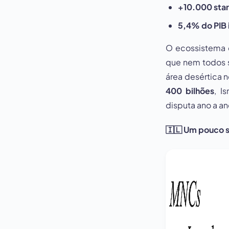
+10.000 sta
5,4% do PIB 
O ecossistema 
que nem todos s
área desértica
400 bilhões
, I
disputa ano a a
🇮🇱
Um pouco s