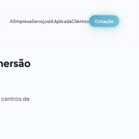
A Empresa
Serviços
IA Aplicada
Clientes
Cotação
mersão
, centros de