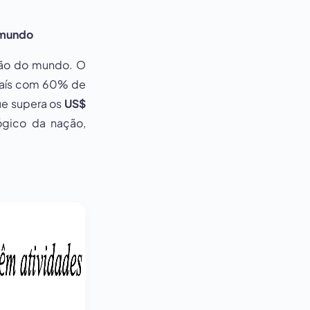
o mundo
ção do mundo. O
 país com 60% de
ue supera os
US$
lógico da nação,