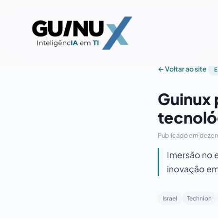
← Voltar ao site
Guinux 
tecnoló
Publicado em
dezem
Imersão no e
inovação em H
Israel
Technion